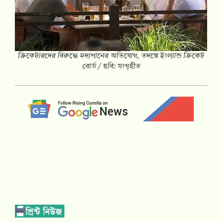
ক্রিকেটারদের বিরুদ্ধে মদ্যপানের অভিযোগ, তদন্তে ইংল্যান্ড ক্রিকেট
বোর্ড / ছবি: সংগৃহীত