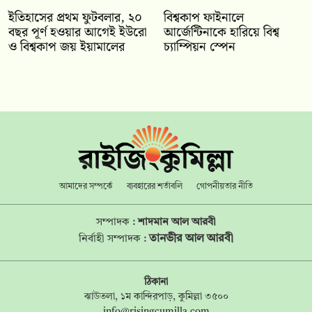
ইতিহাসের প্রথম ফুটবলার, ২০
বিশ্বকাপ ফাইনালে
বছর পূর্ণ হওয়ার আগেই ইউরো
আর্জেন্টিনাকে হারিয়ে বিশ্ব
ও বিশ্বকাপ জয় ইয়ামালের
চ্যাম্পিয়ন স্পেন
আমাদের সম্পর্কে
ব্যবহারের শর্তাবলি
গোপনীয়তার নীতি
সম্পাদক :
শাদমান আল আরবী
তানভীর আল আরবী
নির্বাহী সম্পাদক :
ঠিকানা
ঝাউতলা, ১ম কান্দিরপাড়, কুমিল্লা ৩৫০০
info@risingcumilla.com