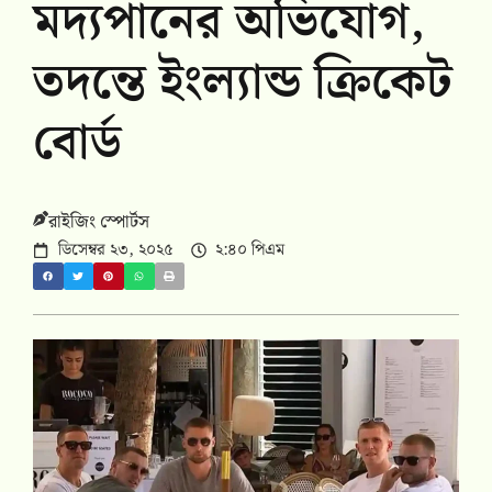
মদ্যপানের অভিযোগ,
তদন্তে ইংল্যান্ড ক্রিকেট
বোর্ড
রাইজিং স্পোর্টস
ডিসেম্বর ২৩, ২০২৫
২:৪০ পিএম