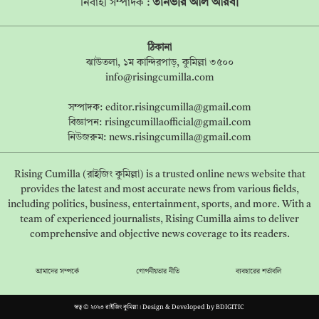
তানভীর আল আরবী
নির্বাহী সম্পাদক :
ঠিকানা
ঝাউতলা, ১ম কান্দিরপাড়, কুমিল্লা ৩৫০০
info@risingcumilla.com
সম্পাদক:
editor.risingcumilla@gmail.com
বিজ্ঞাপন:
risingcumillaofficial@gmail.com
নিউজরুম:
news.risingcumilla@gmail.com
Rising Cumilla (রাইজিং কুমিল্লা) is a trusted online news website that
provides the latest and most accurate news from various fields,
including politics, business, entertainment, sports, and more. With a
team of experienced journalists, Rising Cumilla aims to deliver
comprehensive and objective news coverage to its readers.
আমাদের সম্পর্কে
গোপনীয়তার নীতি
ব্যবহারের শর্তাবলি
স্বত্ব © ২০২৩ রাইজিং কুমিল্লা। Design & Developed by
BDIGITIC