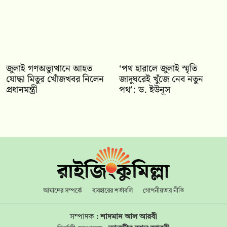
জুলাই গণঅভ্যুত্থানে আহত
‘পথ হারালে জুলাই স্মৃতি
যোদ্ধা মিতুর খোঁজখবর নিলেন
জাদুঘরেই খুঁজে নেব নতুন
প্রধানমন্ত্রী
পথ’: ড. ইউনূস
আমাদের সম্পর্কে
ব্যবহারের শর্তাবলি
গোপনীয়তার নীতি
সম্পাদক :
শাদমান আল আরবী