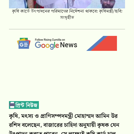
কৃষি কার্ডে উৎপাদনের পরিমাণের নির্দেশনা থাকবে: কৃষিমন্ত্রী/ছবি:
সংগৃহীত
কৃষি, মৎস্য ও প্রাণিসম্পদমন্ত্রী মোহাম্মদ আমিন উর
রশিদ বলেছেন, বাজারের চাহিদা অনুযায়ী কৃষক যেন