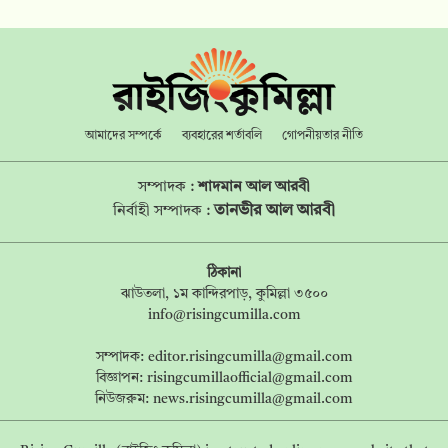
আমাদের সম্পর্কে
ব্যবহারের শর্তাবলি
গোপনীয়তার নীতি
সম্পাদক :
শাদমান আল আরবী
তানভীর আল আরবী
নির্বাহী সম্পাদক :
ঠিকানা
ঝাউতলা, ১ম কান্দিরপাড়, কুমিল্লা ৩৫০০
info@risingcumilla.com
সম্পাদক:
editor.risingcumilla@gmail.com
বিজ্ঞাপন:
risingcumillaofficial@gmail.com
নিউজরুম:
news.risingcumilla@gmail.com