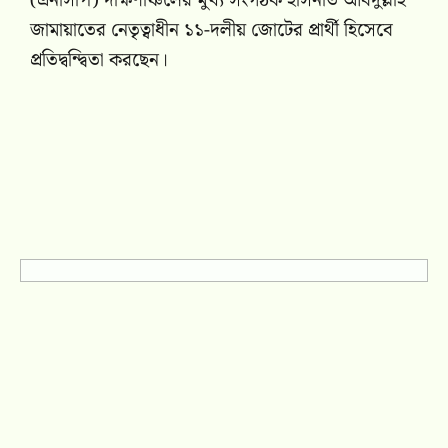
(এনসিপি) দক্ষিণাঞ্চলের মুখ্য সংগঠক হাসনাত আবদুল্লাহ
জামায়াতের নেতৃত্বাধীন ১১-দলীয় জোটের প্রার্থী হিসেবে
প্রতিদ্বন্দ্বিতা করছেন।