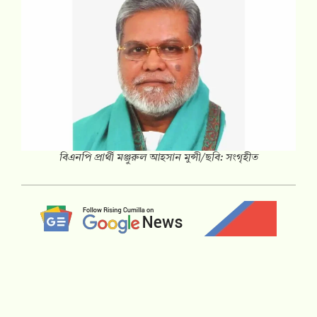
বিএনপি প্রার্থী মঞ্জুরুল আহসান মুন্সী/ছবি: সংগৃহীত