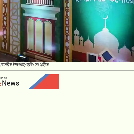
 কেন্দ্রীয় ঈদগাহ/ছবি: সংগৃহীত