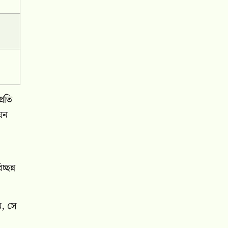
্রতি
যেন
্ছন্ন
ন, সে