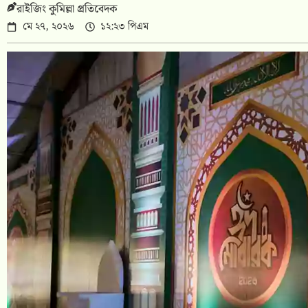
রাইজিং কুমিল্লা প্রতিবেদক
মে ২৭, ২০২৬
১২:২৩ পিএম