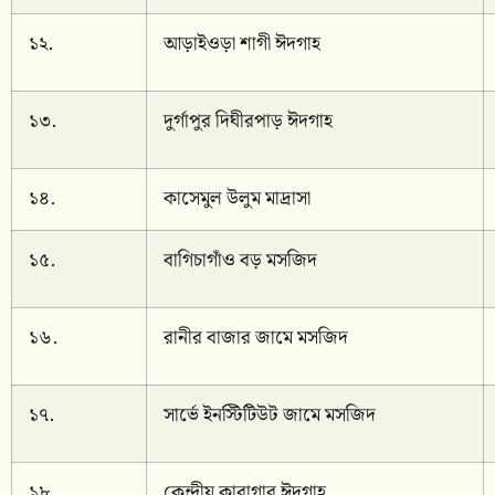
১২.
আড়াইওড়া শাগী ঈদগাহ
১৩.
দুর্গাপুর দিঘীরপাড় ঈদগাহ
১৪.
কাসেমুল উলুম মাদ্রাসা
১৫.
বাগিচাগাঁও বড় মসজিদ
১৬.
রানীর বাজার জামে মসজিদ
১৭.
সার্ভে ইনস্টিটিউট জামে মসজিদ
১৮.
কেন্দ্রীয় কারাগার ঈদগাহ