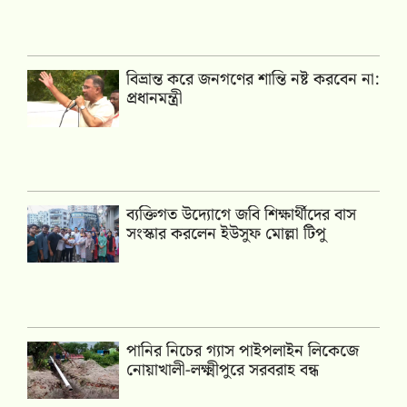
বিভ্রান্ত করে জনগণের শান্তি নষ্ট করবেন না:
প্রধানমন্ত্রী
ব্যক্তিগত উদ্যোগে জবি শিক্ষার্থীদের বাস
সংস্কার করলেন ইউসুফ মোল্লা টিপু
পানির নিচের গ্যাস পাইপলাইন লিকেজে
নোয়াখালী-লক্ষ্মীপুরে সরবরাহ বন্ধ