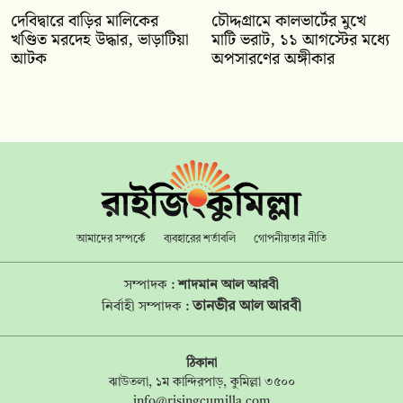
দেবিদ্বারে বাড়ির মালিকের
চৌদ্দগ্রামে কালভার্টের মুখে
খণ্ডিত মরদেহ উদ্ধার, ভাড়াটিয়া
মাটি ভরাট, ১১ আগস্টের মধ্যে
আটক
অপসারণের অঙ্গীকার
আমাদের সম্পর্কে
ব্যবহারের শর্তাবলি
গোপনীয়তার নীতি
সম্পাদক :
শাদমান আল আরবী
তানভীর আল আরবী
নির্বাহী সম্পাদক :
ঠিকানা
ঝাউতলা, ১ম কান্দিরপাড়, কুমিল্লা ৩৫০০
info@risingcumilla.com