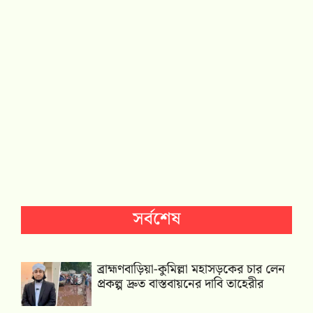
সর্বশেষ
ব্রাহ্মণবাড়িয়া-কুমিল্লা মহাসড়কের চার লেন
প্রকল্প দ্রুত বাস্তবায়নের দাবি তাহেরীর