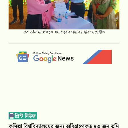
৪৩ ভূমি মালিককে ক্ষতিপূরণ প্রদান। ছবি: সংগৃহীত
কুমিল্লা বিশ্ববিদ্যালয়ের জন্য অধিগ্রহণকৃত ৪৩ জন ভূমি