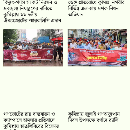
‎বিদ্যুৎ-গ্যাস সংকট নিরসন ও
ডেঙ্গু প্রতিরোধে কুমিল্লা নগরীর
দ্রব্যমূল্য নিয়ন্ত্রণের দাবিতে
বিভিন্ন এলাকায় মশক নিধন
কুমিল্লায় ১১ দলীয়
অভিযান
ঐক‍্যজোটের স্মারকলিপি প্রদান
গণভোটের রায় বাস্তবায়ন ও
কুমিল্লায় জুলাই গণঅভ্যুত্থান
ক্যাম্পাসে হামলার প্রতিবাদে
দিবস উপলক্ষে বর্ণাঢ্য র‍্যালি
কুমিল্লায় ছাত্রশিবিরের বিক্ষোভ