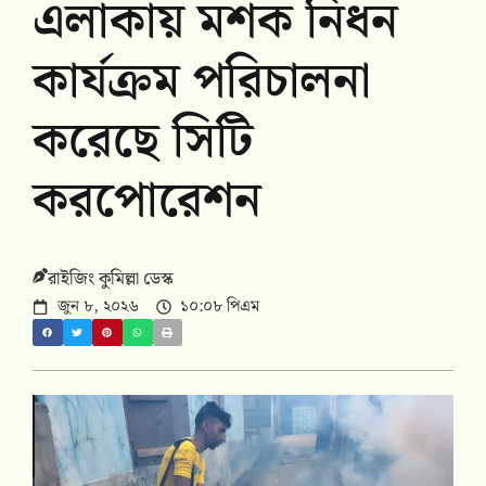
এলাকায় মশক নিধন
কার্যক্রম পরিচালনা
করেছে সিটি
করপোরেশন
রাইজিং কুমিল্লা ডেস্ক
জুন ৮, ২০২৬
১০:০৮ পিএম