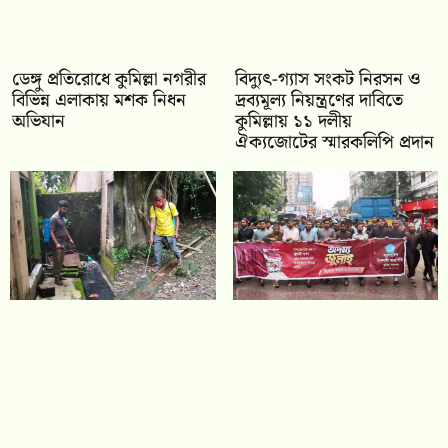
ডেঙ্গু প্রতিরোধে কুমিল্লা নগরীর
‎বিদ্যুৎ-গ্যাস সংকট নিরসন ও
বিভিন্ন এলাকায় মশক নিধন
দ্রব্যমূল্য নিয়ন্ত্রণের দাবিতে
অভিযান
কুমিল্লায় ১১ দলীয়
ঐক‍্যজোটের স্মারকলিপি প্রদান