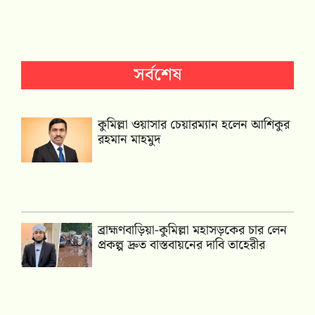
সর্বশেষ
কুমিল্লা ওয়াসার চেয়ারম্যান হলেন আশিকুর
রহমান মাহমুদ
ব্রাহ্মণবাড়িয়া-কুমিল্লা মহাসড়কের চার লেন
প্রকল্প দ্রুত বাস্তবায়নের দাবি তাহেরীর