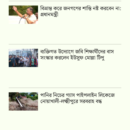
বিভ্রান্ত করে জনগণের শান্তি নষ্ট করবেন না:
প্রধানমন্ত্রী
ব্যক্তিগত উদ্যোগে জবি শিক্ষার্থীদের বাস
সংস্কার করলেন ইউসুফ মোল্লা টিপু
পানির নিচের গ্যাস পাইপলাইন লিকেজে
নোয়াখালী-লক্ষ্মীপুরে সরবরাহ বন্ধ