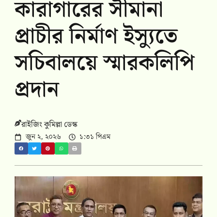
কারাগারের সীমানা
প্রাচীর নির্মাণ ইস্যুতে
সচিবালয়ে স্মারকলিপি
প্রদান
রাইজিং কুমিল্লা ডেস্ক
জুন ২, ২০২৬
১:৩১ পিএম