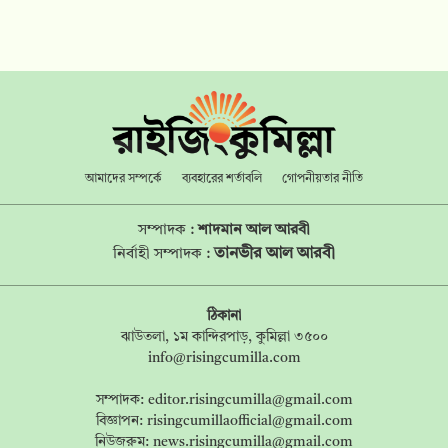
আমাদের সম্পর্কে
ব্যবহারের শর্তাবলি
গোপনীয়তার নীতি
সম্পাদক :
শাদমান আল আরবী
তানভীর আল আরবী
নির্বাহী সম্পাদক :
ঠিকানা
ঝাউতলা, ১ম কান্দিরপাড়, কুমিল্লা ৩৫০০
info@risingcumilla.com
সম্পাদক:
editor.risingcumilla@gmail.com
বিজ্ঞাপন:
risingcumillaofficial@gmail.com
নিউজরুম:
news.risingcumilla@gmail.com