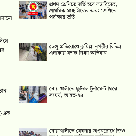
প্রথম শ্রেণিতে ভর্তি হবে লটারিতেই,
প্রাথমিক-মাধ্যমিকের অন্য শ্রেণিতে
পরীক্ষায় ভর্তি
জানানো
দিয়ে
ডেঙ্গু প্রতিরোধে কুমিল্লা নগরীর বিভিন্ন
সহ
এলাকায় মশক নিধন অভিযান
ণ-
নোয়াখালীতে ফুটবল টুর্নামেন্ট ঘিরে
থান
সংঘর্ষ, আহত-২৪
দু-এক
নোয়াখালীতে মেঘনার ভাঙনরোধে জিও