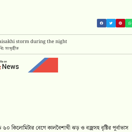
বি: সংগৃহীত
্চ ৬০ কিলোমিটার বেগে কালবৈশাখী ঝড় ও বজ্রসহ বৃষ্টির পূর্বাভাস