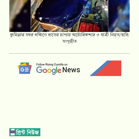
কুমিল্লার সদর দক্ষিণে বাসের চাপায় অটোরিকশার ৩ যাত্রী নিহত/ছবি:
সংগৃহীত