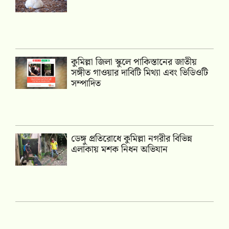
কুমিল্লা জিলা স্কুলে পাকিস্তানের জাতীয়
সঙ্গীত গাওয়ার দাবিটি মিথ্যা এবং ভিডিওটি
সম্পাদিত
ডেঙ্গু প্রতিরোধে কুমিল্লা নগরীর বিভিন্ন
এলাকায় মশক নিধন অভিযান