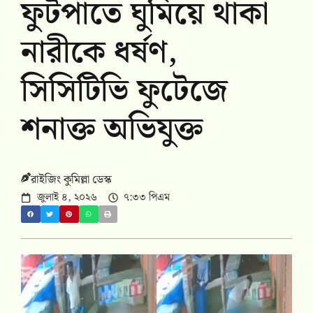
ফুটপাতে ঘুমিয়ে থাকা
নারীকে ধর্ষণ,
সিসিটিভি ফুটেজে
শনাক্ত অভিযুক্ত
রাইজিং কুমিল্লা ডেস্ক
জুলাই ৪, ২০২৬
৭:৩৩ পিএম