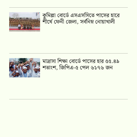
কুমিল্লা বোর্ডে এসএসসিতে পাসের হারে
শীর্ষে ফেনী জেলা, সর্বনিম্ন নোয়াখালী
মাদ্রাসা শিক্ষা বোর্ডে পাসের হার ৫৫.৪৯
শতাংশ, জিপিএ-৫ পেল ৬১৭৬ জন