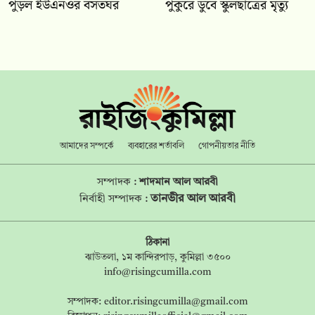
পুড়ল ইউএনওর বসতঘর
পুকুরে ডুবে স্কুলছাত্রের মৃত্যু
আমাদের সম্পর্কে
ব্যবহারের শর্তাবলি
গোপনীয়তার নীতি
সম্পাদক :
শাদমান আল আরবী
তানভীর আল আরবী
নির্বাহী সম্পাদক :
ঠিকানা
ঝাউতলা, ১ম কান্দিরপাড়, কুমিল্লা ৩৫০০
info@risingcumilla.com
সম্পাদক:
editor.risingcumilla@gmail.com