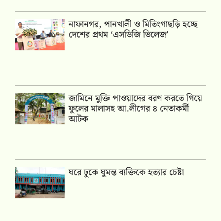
নাফানগর, পানখালী ও মিতিংগাছড়ি হচ্ছে
দেশের প্রথম ‘এসডিজি ভিলেজ’
জামিনে মুক্তি পাওয়াদের বরণ করতে গিয়ে
ফুলের মালাসহ আ.লীগের ৪ নেতাকর্মী
আটক
ঘরে ঢুকে ঘুমন্ত ব্যক্তিকে হত্যার চেষ্টা