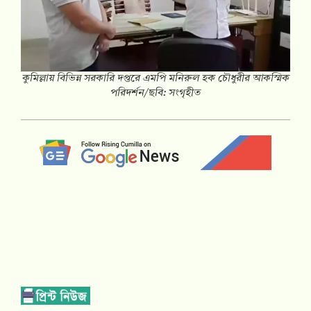
কুমিল্লায় বিভিন্ন সরকারি দপ্তরে এমপি মনিরুল হক চৌধুরীর আকস্মিক
পরিদর্শন/ছবি: সংগৃহীত