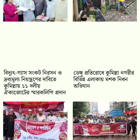
‎বিদ্যুৎ-গ্যাস সংকট নিরসন ও
ডেঙ্গু প্রতিরোধে কুমিল্লা নগরীর
দ্রব্যমূল্য নিয়ন্ত্রণের দাবিতে
বিভিন্ন এলাকায় মশক নিধন
কুমিল্লায় ১১ দলীয়
অভিযান
ঐক‍্যজোটের স্মারকলিপি প্রদান