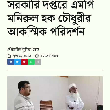
সরকারি দপ্তরে এমপি
মনিরুল হক চৌধুরীর
আকস্মিক পরিদর্শন
রাইজিং কুমিল্লা ডেস্ক
জুন ১, ২০২৬
১০:০২ পিএম