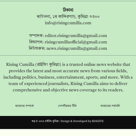
ঠিকানা
ঝাউতলা, ১ম কান্দিরপাড়, কুমিল্লা ৩৫০০
info@risingcumilla.com
সম্পাদক:
editor.risingcumilla@gmail.com
বিজ্ঞাপন:
risingcumillaofficial@gmail.com
নিউজরুম:
news.risingcumilla@gmail.com
Rising Cumilla (রাইজিং কুমিল্লা) is a trusted online news website that
provides the latest and most accurate news from various fields,
including politics, business, entertainment, sports, and more. With a
team of experienced journalists, Rising Cumilla aims to deliver
comprehensive and objective news coverage to its readers.
আমাদের সম্পর্কে
গোপনীয়তার নীতি
ব্যবহারের শর্তাবলি
স্বত্ব © ২০২৩ রাইজিং কুমিল্লা। Design & Developed by
BDIGITIC