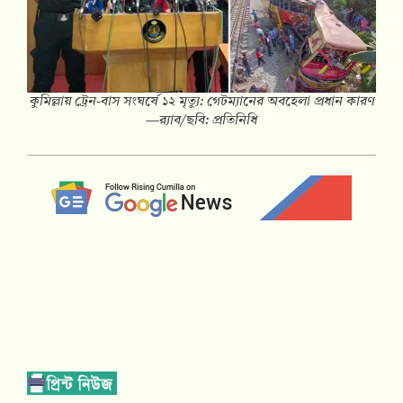
কুমিল্লায় ট্রেন-বাস সংঘর্ষে ১২ মৃত্যু: গেটম্যানের অবহেলা প্রধান কারণ
—র‍্যাব/ছবি: প্রতিনিধি