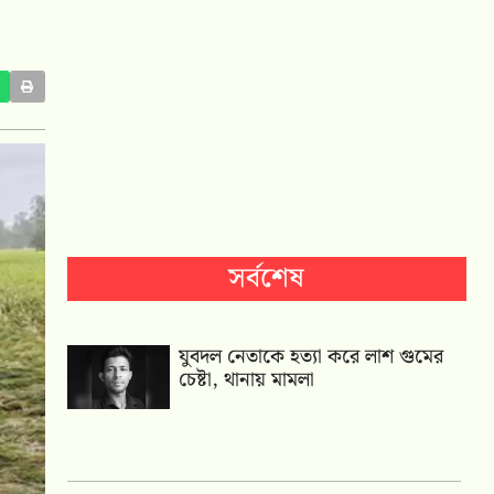
সর্বশেষ
যুবদল নেতাকে হত্যা করে লাশ গুমের
চেষ্টা, থানায় মামলা