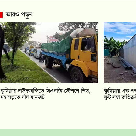
আরও পড়ুন
কুমিল্লার দাউদকান্দিতে সিএনজি স্টেশনে ভিড়,
কুমিল্লায় এক 
মহাসড়কে দীর্ঘ যানজট
ফুট লম্বা ব্যতিক