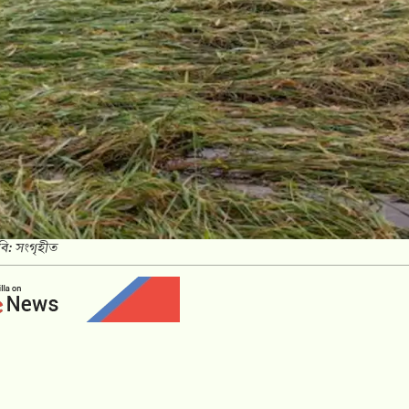
বি: সংগৃহীত