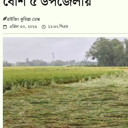
বেশি ৫ উপজেলায়
রাইজিং কুমিল্লা ডেস্ক
এপ্রিল ৩০, ২০২৬
১২:৩২ পিএম