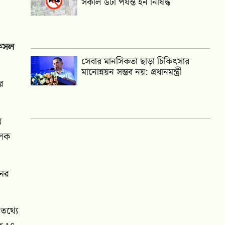
সকাল ৬টা পর্যন্ত হর্ন নিষিদ্ধ
 ফসল
সেবার মানসিকতা ছাড়া চিকিৎসার
মানোন্নয়ন সম্ভব নয়: প্রধানমন্ত্রী
র
য়
ূলক
নের
 তথ্যে