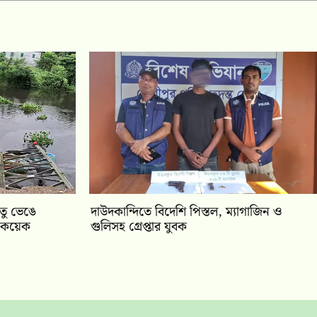
েতু ভেঙে
দাউদকান্দিতে বিদেশি পিস্তল, ম্যাগাজিন ও
ে কয়েক
গুলিসহ গ্রেপ্তার যুবক