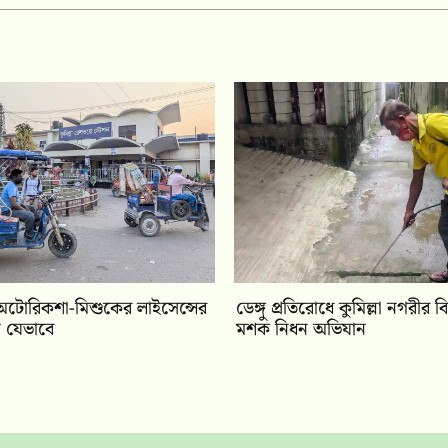
ে অটোরিকশা-মিশুকের লাইসেন্সের
ডেঙ্গু প্রতিরোধে কুমিল্লা নগরীর ব
 যেভাবে
মশক নিধন অভিযান