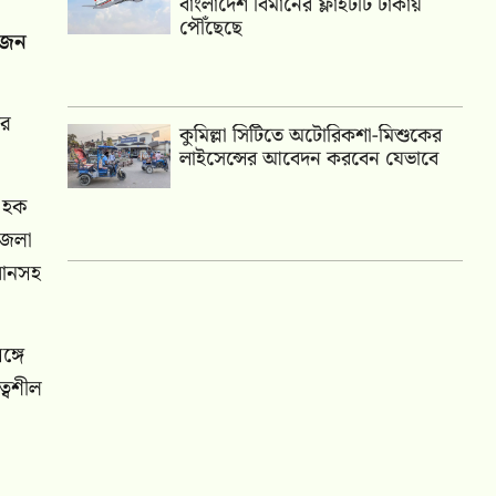
বাংলাদেশ বিমানের ফ্লাইটটি ঢাকায়
পৌঁছেছে
োজন
ের
কুমিল্লা সিটিতে অটোরিকশা-মিশুকের
লাইসেন্সের আবেদন করবেন যেভাবে
ল হক
জেলা
হমানসহ
্গে
্বশীল