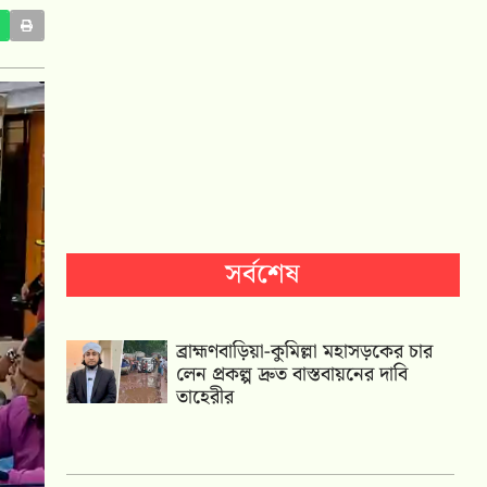
সর্বশেষ
ব্রাহ্মণবাড়িয়া-কুমিল্লা মহাসড়কের চার
লেন প্রকল্প দ্রুত বাস্তবায়নের দাবি
তাহেরীর