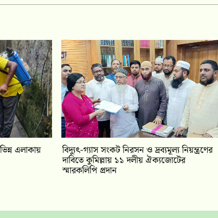
িভিন্ন এলাকায়
‎বিদ্যুৎ-গ্যাস সংকট নিরসন ও দ্রব্যমূল্য নিয়ন্ত্রণের
দাবিতে কুমিল্লায় ১১ দলীয় ঐক‍্যজোটের
স্মারকলিপি প্রদান