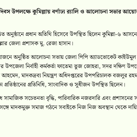
দিবস উপলক্ষে কুমিল্লায় বর্ণাঢ্য র‌্যালি ও আলোচনা সভার আয়
িত অনুষ্ঠানে প্রধান অতিথি হিসেবে উপস্থিত ছিলেন কুমিল্লা-৬ আসন
্লার জেলা প্রশাসক মু. রেজা হাসান।
ৌথ আয়োজনে অনুষ্ঠিত আলোচনা সভায় জেলা পিপি অ্যাডভোকেট কাইউমু
 সদর উপজেলা নির্বাহী কর্মকর্তা ফাতেমা তুজ জোহরা, সদর দক্ষিণ উপ
শরীফ আহমেদ, মাদকদ্রব্য নিয়ন্ত্রণ অধিদপ্তরের উপপরিচালক বজলুর র
্ষা প্রতিষ্ঠানের প্রতিনিধি, সাংবাদিক ও সুধীজন উপস্থিত ছিলেন।
সামাজিক সচেতনতা বৃদ্ধি, পারিবারিক নজরদারি এবং প্রশাসনের সঙ
ঙ্গে মাদকমুক্ত সমাজ গঠনে সবাইকে নিজ নিজ অবস্থান থেকে দায়িত