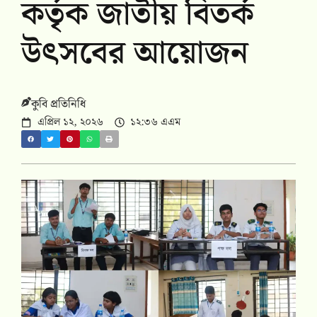
কর্তৃক জাতীয় বিতর্ক
উৎসবের আয়োজন
কুবি প্রতিনিধি
এপ্রিল ১২, ২০২৬
১২:৩৬ এএম