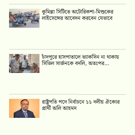
কুমিল্লা সিটিতে অটোরিকশা-মিশুকের
লাইসেন্সের আবেদন করবেন যেভাবে
চাঁদপুরে হাসপাতালে ভ্যাকসিন না থাকায়
সিভিল সার্জনকে বদলি, অতঃপর…
রাষ্ট্রপতি পদে নির্বাচনে ১১ দলীয় ঐক্যের
প্রার্থী অলি আহমদ