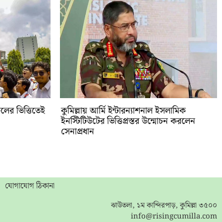
ের ভিত্তিতেই
কুমিল্লায় আর্মি ইন্টারন্যাশনাল ইসলামিক
ইনস্টিটিউটের ভিত্তিপ্রস্তর উন্মোচন করলেন
সেনাপ্রধান
যোগাযোগ ঠিকানা
ঝাউতলা, ১ম কান্দিরপাড়, কুমিল্লা ৩৫০০
info@risingcumilla.com