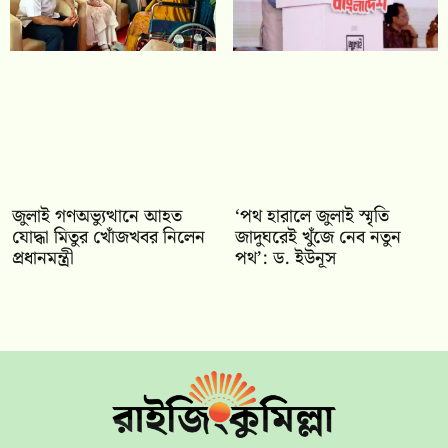
জুলাই গণঅভ্যুত্থানে আহত
‘পথ হারালে জুলাই স্মৃতি
যোদ্ধা মিতুর খোঁজখবর নিলেন
জাদুঘরেই খুঁজে নেব নতুন
প্রধানমন্ত্রী
পথ’: ড. ইউনূস