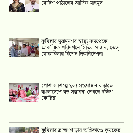
নোটিশ পাঠালেন আসিফ মাহমুদ
কুমিল্লার মুরাদনগর স্বাস্থ্য কমপ্লেক্সে
আকস্মিক পরিদর্শনে সিভিল সার্জন, ডেঙ্গু
মোকাবিলায় বিশেষ দিকনির্দেশনা
পোশাক শিল্পে মূল্য সংযোজন বাড়াতে
বাংলাদেশে বড় সম্ভাবনা দেখছে দক্ষিণ
কোরিয়া
কুমিল্লার ব্রাহ্মণপাড়ায় অগ্নিকাণ্ডে কৃষকের