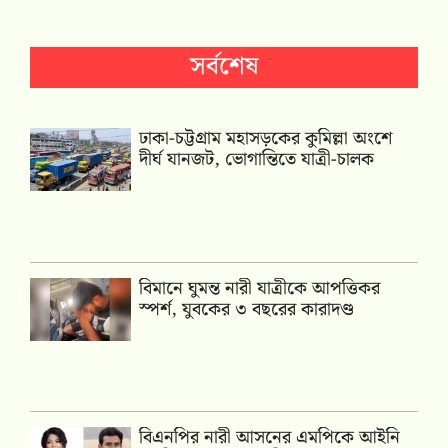
সর্বশেষ
ঢাকা-চট্টগ্রাম মহাসড়কের কুমিল্লা অংশে
দীর্ঘ যানজট, ভোগান্তিতে যাত্রী-চালক
বিমানে ঘুমন্ত নারী যাত্রীকে আপত্তিকর
স্পর্শ, যুবকের ৩ বছরের কারাদণ্ড
বিএনপির নারী আসনের এমপিকে আইনি