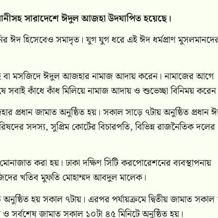
য় রাজধানীসহ সারাদেশে ঈদুল আজহা উদযাপিত হয়েছে।
ানির ঈদ হিসেবেও সমাদৃত। যুগ যুগ ধরে এই ঈদ ধর্মপ্রাণ মুসলমানদে
দগাহ বা মসজিদে ঈদুল আজহার নামাজ আদায় করেন। নামাজের আগে
েষে সবাই কাঁধে কাঁধ মিলিয়ে নামাজ আদায় ও শুভেচ্ছা বিনিময় করেন
 প্রধান জামাত অনুষ্ঠিত হয়। সকাল সাড়ে ৭টায় অনুষ্ঠিত প্রধান 
ত্রিপরিষদের সদস্য, সুপ্রিম কোর্টের বিচারপতি, বিভিন্ন রাজনৈতিক দলের
মোনাজাত করা হয়। ঢাকা দক্ষিণ সিটি করপোরেশনের ব্যবস্থাপনায়
জিদের খতিব মুফতি মোহাম্মদ আবদুল মালেক।
নুষ্ঠিত হয় সকাল ৭টায়। এরপর পর্যায়ক্রমে দ্বিতীয় জামাত সকাল
 ও সর্বশেষ জামাত সকাল ১০টা ৪৫ মিনিটে অনুষ্ঠিত হয়।