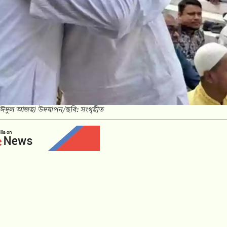
 ঈদুল আজহা উদযাপন/ছবি: সংগৃহীত