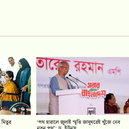
 মিতুর
‘পথ হারালে জুলাই স্মৃতি জাদুঘরেই খুঁজে নেব
নতুন পথ’: ড. ইউনূস