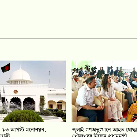
বাচন: ১৩ আগস্ট মনোনয়ন,
জুলাই গণঅভ্যুত্থানে আহত যোদ্ধা
গস্ট
খোঁজখবর নিলেন প্রধানমন্ত্রী