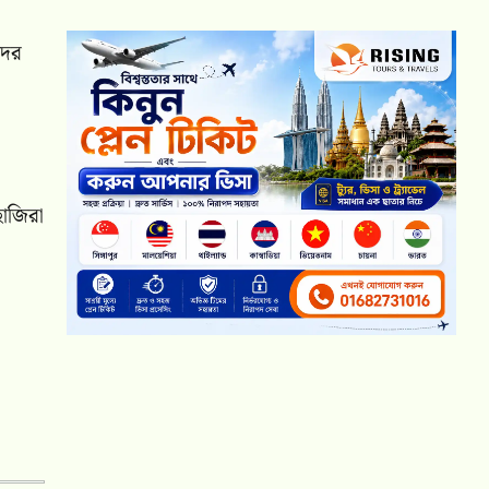
দের
াজিরা