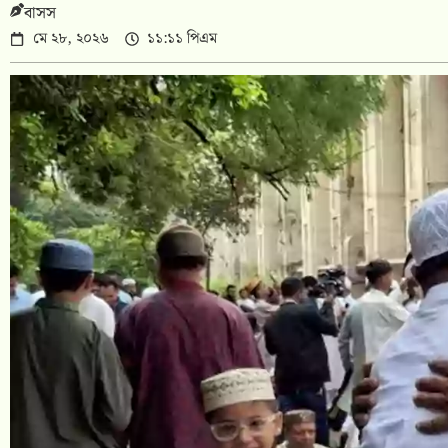
বাসস
মে ২৮, ২০২৬
১১:১১ পিএম