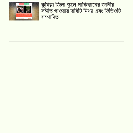
কুমিল্লা জিলা স্কুলে পাকিস্তানের জাতীয়
সঙ্গীত গাওয়ার দাবিটি মিথ্যা এবং ভিডিওটি
সম্পাদিত