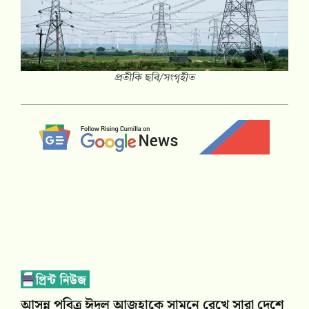
প্রতীকি ছবি/সংগৃহীত
আসন্ন পবিত্র ঈদুল আজহাকে সামনে রেখে সারা দেশে