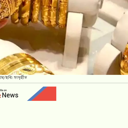
র দাম/ছবি: সংগৃহীত