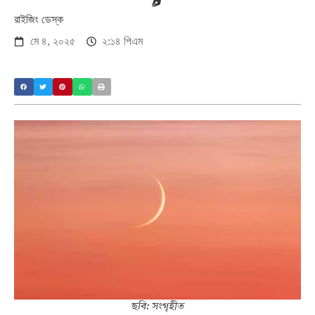
রাইজিং ডেস্ক
মে ৪, ২০২৫
২:১৪ পিএম
ছবি: সংগৃহীত