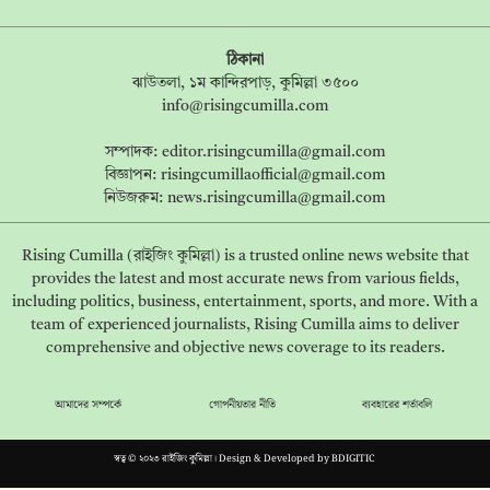
ঠিকানা
ঝাউতলা, ১ম কান্দিরপাড়, কুমিল্লা ৩৫০০
info@risingcumilla.com
সম্পাদক:
editor.risingcumilla@gmail.com
বিজ্ঞাপন:
risingcumillaofficial@gmail.com
নিউজরুম:
news.risingcumilla@gmail.com
Rising Cumilla (রাইজিং কুমিল্লা) is a trusted online news website that
provides the latest and most accurate news from various fields,
including politics, business, entertainment, sports, and more. With a
team of experienced journalists, Rising Cumilla aims to deliver
comprehensive and objective news coverage to its readers.
আমাদের সম্পর্কে
গোপনীয়তার নীতি
ব্যবহারের শর্তাবলি
স্বত্ব © ২০২৩ রাইজিং কুমিল্লা। Design & Developed by
BDIGITIC