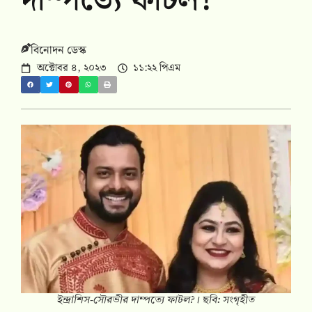
দাম্পত্যে ফাটল?
বিনোদন ডেস্ক
অক্টোবর ৪, ২০২৩
১১:২২ পিএম
ইন্দ্রাশিস-সৌরভীর দাম্পত্যে ফাটল?। ছবি: সংগৃহীত