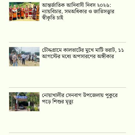
আন্তর্জাতিক আদিবাসী দিবস ২০২৬:
ন্যায়বিচার, সমঅধিকার ও জাতিসত্ত্বার
স্বীকৃতি চাই
চৌদ্দগ্রামে কালভার্টের মুখে মাটি ভরাট, ১১
আগস্টের মধ্যে অপসারণের অঙ্গীকার
নোয়াখালীর সেনবাগ উপজেলায় পুকুরে
পড়ে শিশুর মৃত্যু