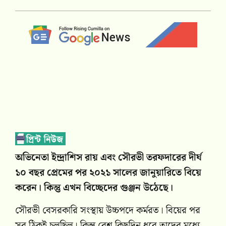
অভিনেতা ইন্দ্রাশিস রায় এবং সৌরভী তরফদারের দীর্ঘ
১০ বছর প্রেমের পর ২০২১ সালের জানুয়ারিতে বিয়ে
করেন। কিন্তু এখন বিচ্ছেদের গুঞ্জন উঠেছে।
সৌরভী বেসরকারি সংস্থায় উচ্চপদে কর্মরত। বিয়ের পর
সব ঠিকই চলছিল। কিন্তু বেশ কিছুদিন ধরে তাদের মধ্যে