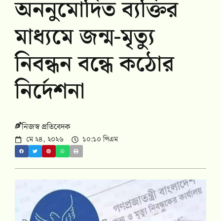
অননুমোদিত ব্যক্তির
মাধ্যমে জন্ম-মৃত্যু
নিবন্ধন বন্ধে কঠোর
নির্দেশনা
নিজস্ব প্রতিবেদক
মে ২৪, ২০২৬
১০:১০ পিএম