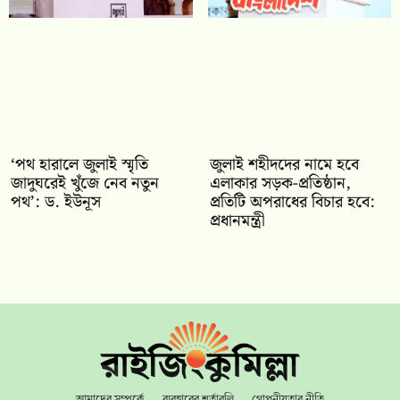
‘পথ হারালে জুলাই স্মৃতি
জুলাই শহীদদের নামে হবে
জাদুঘরেই খুঁজে নেব নতুন
এলাকার সড়ক-প্রতিষ্ঠান,
পথ’: ড. ইউনূস
প্রতিটি অপরাধের বিচার হবে:
প্রধানমন্ত্রী