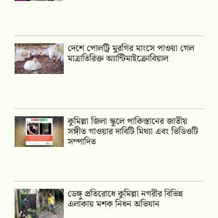
দেশে পোলট্রি মুরগির মাংসে পাওয়া গেল
মাত্রাতিরিক্ত অ্যান্টিমাইক্রোবিয়াল
কুমিল্লা জিলা স্কুলে পাকিস্তানের জাতীয়
সঙ্গীত গাওয়ার দাবিটি মিথ্যা এবং ভিডিওটি
সম্পাদিত
ডেঙ্গু প্রতিরোধে কুমিল্লা নগরীর বিভিন্ন
এলাকায় মশক নিধন অভিযান