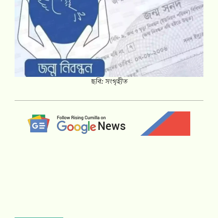
ছবি: সংগৃহীত