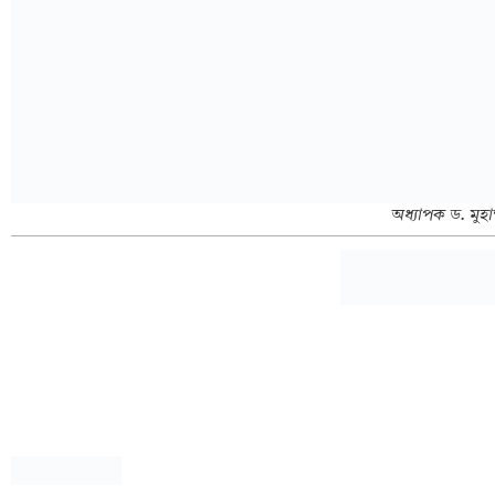
অধ্যাপক ড. মুহা