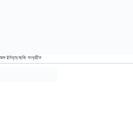
ম্মদ ইউনূস/ছবি: সংগৃহীত