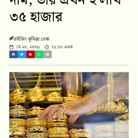
দাম, ভরি এখন ২ লাখ
৩৫ হাজার
রাইজিং কুমিল্লা ডেস্ক
মে ২০, ২০২৬
১১:১৮ এএম