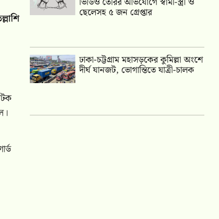
ভিডিও তৈরির অভিযোগে স্বামী-স্ত্রী ও
ছেলেসহ ৫ জন গ্রেপ্তার
্লাশি
ঢাকা-চট্টগ্রাম মহাসড়কের কুমিল্লা অংশে
দীর্ঘ যানজট, ভোগান্তিতে যাত্রী-চালক
আটক
িল।
ার্ড