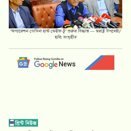
‘অপারেশন ডেভিল হান্ট ফেইজ-টু’ শুরুর সিদ্ধান্ত — স্বরাষ্ট্র উপদেষ্টা/
ছবি: সংগৃহীত