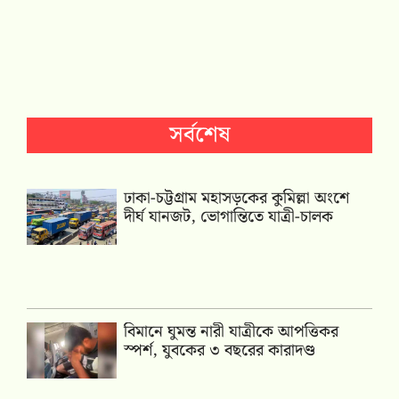
সর্বশেষ
ঢাকা-চট্টগ্রাম মহাসড়কের কুমিল্লা অংশে
দীর্ঘ যানজট, ভোগান্তিতে যাত্রী-চালক
বিমানে ঘুমন্ত নারী যাত্রীকে আপত্তিকর
স্পর্শ, যুবকের ৩ বছরের কারাদণ্ড