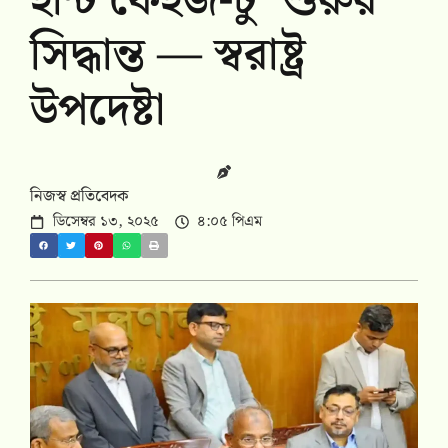
হান্ট ফেইজ-টু’ শুরুর
সিদ্ধান্ত — স্বরাষ্ট্র
উপদেষ্টা
নিজস্ব প্রতিবেদক
ডিসেম্বর ১৩, ২০২৫
৪:০৫ পিএম