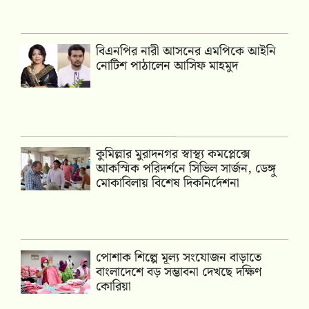
বিএনপির নারী আসনের এমপিকে আইনি
নোটিশ পাঠালেন আসিফ মাহমুদ
কুমিল্লার মুরাদনগর স্বাস্থ্য কমপ্লেক্সে
আকস্মিক পরিদর্শনে সিভিল সার্জন, ডেঙ্গু
মোকাবিলায় বিশেষ দিকনির্দেশনা
পোশাক শিল্পে মূল্য সংযোজন বাড়াতে
বাংলাদেশে বড় সম্ভাবনা দেখছে দক্ষিণ
কোরিয়া