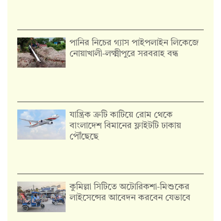
পানির নিচের গ্যাস পাইপলাইন লিকেজে
নোয়াখালী-লক্ষ্মীপুরে সরবরাহ বন্ধ
যান্ত্রিক ত্রুটি কাটিয়ে রোম থেকে
বাংলাদেশ বিমানের ফ্লাইটটি ঢাকায়
পৌঁছেছে
কুমিল্লা সিটিতে অটোরিকশা-মিশুকের
লাইসেন্সের আবেদন করবেন যেভাবে