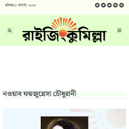
রবিবার ৯ আগস্ট, ২০২৬
নওয়াব ফয়জুন্নেসা চৌধুরানী