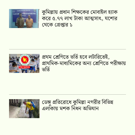
কুমিল্লায় প্রধান শিক্ষকের মোবাইল হ্যাক
করে ৫.৭৭ লাখ টাকা আত্মসাৎ, যশোর
থেকে গ্রেপ্তার ১
প্রথম শ্রেণিতে ভর্তি হবে লটারিতেই,
প্রাথমিক-মাধ্যমিকের অন্য শ্রেণিতে পরীক্ষায়
ভর্তি
ডেঙ্গু প্রতিরোধে কুমিল্লা নগরীর বিভিন্ন
এলাকায় মশক নিধন অভিযান