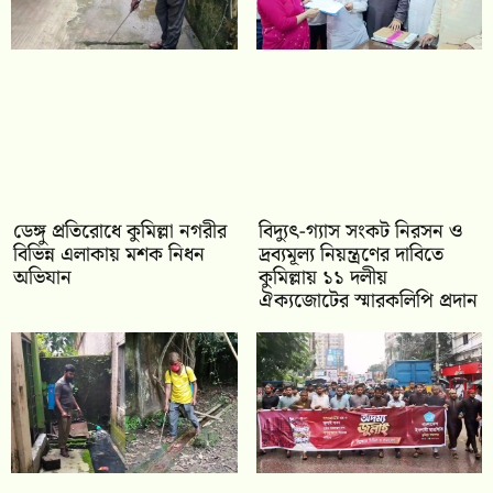
ডেঙ্গু প্রতিরোধে কুমিল্লা নগরীর
‎বিদ্যুৎ-গ্যাস সংকট নিরসন ও
বিভিন্ন এলাকায় মশক নিধন
দ্রব্যমূল্য নিয়ন্ত্রণের দাবিতে
অভিযান
কুমিল্লায় ১১ দলীয়
ঐক‍্যজোটের স্মারকলিপি প্রদান