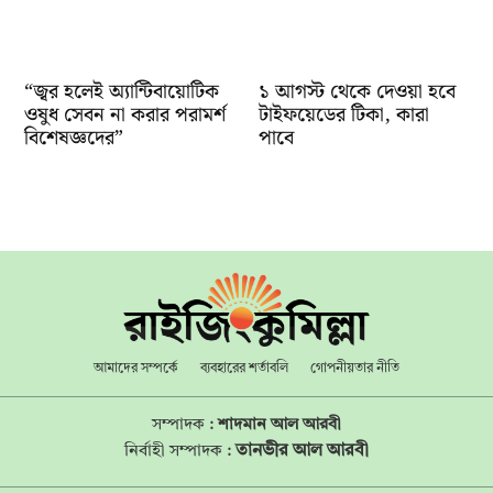
“জ্বর হলেই অ্যান্টিবায়োটিক
১ আগস্ট থেকে দেওয়া হবে
ওষুধ সেবন না করার পরামর্শ
টাইফয়েডের টিকা, কারা
বিশেষজ্ঞদের”
পাবে
আমাদের সম্পর্কে
ব্যবহারের শর্তাবলি
গোপনীয়তার নীতি
সম্পাদক :
শাদমান আল আরবী
তানভীর আল আরবী
নির্বাহী সম্পাদক :