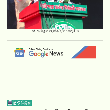
ডা. শফিকুর রহমান/ছবি : সংগৃহীত