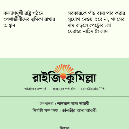
কল্যাণমুখী রাষ্ট্র গঠনে
সরকারকে পাঁচ বছর পার করার
পেশাজীবীদের ভূমিকা রাখার
সুযোগ দেওয়া হবে না, গ্যাসের
আহ্বান
দাম বাড়লে পেট্রোবাংলা
ঘেরাও: নাহিদ ইসলাম
আমাদের সম্পর্কে
ব্যবহারের শর্তাবলি
গোপনীয়তার নীতি
সম্পাদক :
শাদমান আল আরবী
তানভীর আল আরবী
নির্বাহী সম্পাদক :
ঠিকানা