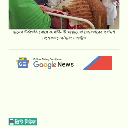
হামের ঊর্ধ্বগতি রোধে কমিউনিটি স্বাস্থ্যসেবা জোরদারের পরামর্শ
বিশেষজ্ঞদের/ছবি: সংগৃহীত