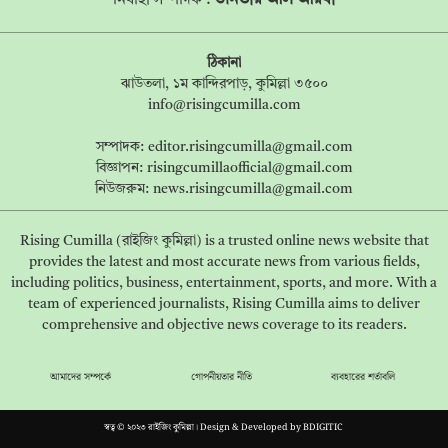
তানভীর আল আরবী
নির্বাহী সম্পাদক :
ঠিকানা
ঝাউতলা, ১ম কান্দিরপাড়, কুমিল্লা ৩৫০০
info@risingcumilla.com
সম্পাদক:
editor.risingcumilla@gmail.com
বিজ্ঞাপন:
risingcumillaofficial@gmail.com
নিউজরুম:
news.risingcumilla@gmail.com
Rising Cumilla (রাইজিং কুমিল্লা) is a trusted online news website that
provides the latest and most accurate news from various fields,
including politics, business, entertainment, sports, and more. With a
team of experienced journalists, Rising Cumilla aims to deliver
comprehensive and objective news coverage to its readers.
আমাদের সম্পর্কে
গোপনীয়তার নীতি
ব্যবহারের শর্তাবলি
স্বত্ব © ২০২৩ রাইজিং কুমিল্লা। Design & Developed by
BDIGITIC