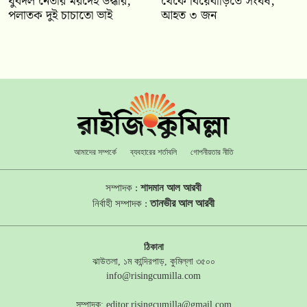
যুবদল নেতার মরদেহ উদ্ধার,
থেকে বিয়েবাড়িতে সংঘর্ষ,
পলাতক দুই চাচাতো ভাই
আহত ৩ জন
আমাদের সম্পর্কে
ব্যবহারের শর্তাবলি
গোপনীয়তার নীতি
সম্পাদক :
শাদমান আল আরবী
তানভীর আল আরবী
নির্বাহী সম্পাদক :
ঠিকানা
ঝাউতলা, ১ম কান্দিরপাড়, কুমিল্লা ৩৫০০
info@risingcumilla.com
সম্পাদক:
editor.risingcumilla@gmail.com