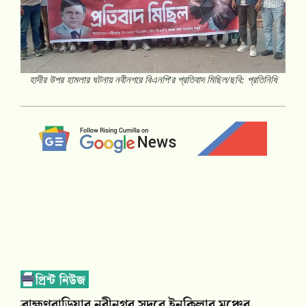
হাদীর উপর হামলার ঘটনায় নবীনগরে বিএনপি'র প্রতিবাদ মিছিল/ছবি: প্রতিনিধি
ব্রাহ্মণবাড়িয়ার নবীনগর সদরে ইনকিলাব মঞ্চের