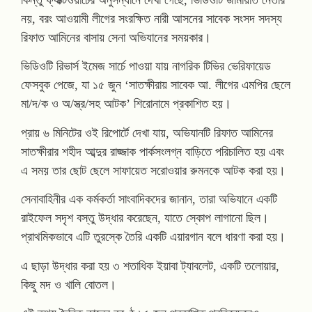
কিন্তু ফ্যাক্টওয়াচের অনুসন্ধানে দেখা গেছে, ভিডিওটি জামায়াত নেতার
নয়, বরং আওয়ামী লীগের সংরক্ষিত নারী আসনের সাবেক সংসদ সদস্য
রিফাত আমিনের বাসায় সেনা অভিযানের সময়কার।
ভিডিওটি রিভার্স ইমেজ সার্চে পাওয়া যায় নাগরিক টিভির ভেরিফায়েড
ফেসবুক পেজে, যা ১৫ জুন ‘সাতক্ষীরায় সাবেক আ. লীগের এমপির ছেলে
মা/দ/ক ও অ/স্ত্র/সহ আটক’ শিরোনামে প্রকাশিত হয়।
প্রায় ৬ মিনিটের ওই রিপোর্টে দেখা যায়, অভিযানটি রিফাত আমিনের
সাতক্ষীরার শহীদ আব্দুর রাজ্জাক পার্কসংলগ্ন বাড়িতে পরিচালিত হয় এবং
এ সময় তার ছোট ছেলে সাফায়েত সরোওয়ার রুমনকে আটক করা হয়।
সেনাবাহিনীর এক কর্মকর্তা সাংবাদিকদের জানান, তারা অভিযানে একটি
রাইফেল সদৃশ বস্তু উদ্ধার করেছেন, যাতে স্কোপ লাগানো ছিল।
প্রাথমিকভাবে এটি তুরস্কে তৈরি একটি এয়ারগান বলে ধারণা করা হয়।
এ ছাড়া উদ্ধার করা হয় ৩ শতাধিক ইয়াবা ট্যাবলেট, একটি তলোয়ার,
কিছু মদ ও খালি বোতল।