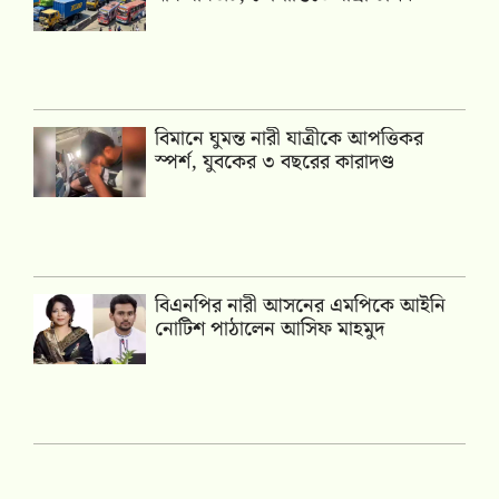
বিমানে ঘুমন্ত নারী যাত্রীকে আপত্তিকর
স্পর্শ, যুবকের ৩ বছরের কারাদণ্ড
বিএনপির নারী আসনের এমপিকে আইনি
নোটিশ পাঠালেন আসিফ মাহমুদ