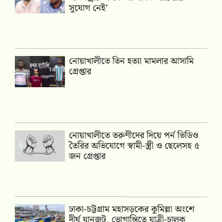
সুযোগ নেই’
নোয়াখালীতে তিন হত্যা মামলার আসামি
গ্রেপ্তার
নোয়াখালীতে তরুণীদের দিয়ে পর্ন ভিডিও
তৈরির অভিযোগে স্বামী-স্ত্রী ও ছেলেসহ ৫
জন গ্রেপ্তার
ঢাকা-চট্টগ্রাম মহাসড়কের কুমিল্লা অংশে
দীর্ঘ যানজট, ভোগান্তিতে যাত্রী-চালক