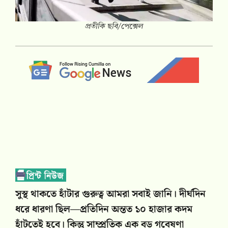
প্রতীকি ছবি/পেক্সেল
সুস্থ থাকতে হাঁটার গুরুত্ব আমরা সবাই জানি। দীর্ঘদিন
ধরে ধারণা ছিল—প্রতিদিন অন্তত ১০ হাজার কদম
হাঁটতেই হবে। কিন্তু সাম্প্রতিক এক বড় গবেষণা