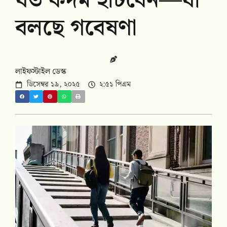
যত কদম হাঁটবেন—যা
বলছে গবেষণা
লাইফস্টাইল ডেস্ক
ডিসেম্বর ১৯, ২০২৫
২:৫১ পিএম