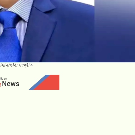
হাসান/ছবি: সংগৃহীত