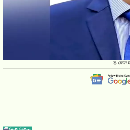
মু. রেজা 