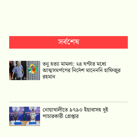
সর্বশেষ
তনু হত্যা মামলা: ২৪ ঘণ্টার মধ্যে
আত্মসমর্পণের নির্দেশ মানেননি হাফিজুর
রহমান
নোয়াখালীতে ৯৭৯০ ইয়াবাসহ দুই
পাচারকারী গ্রেপ্তার