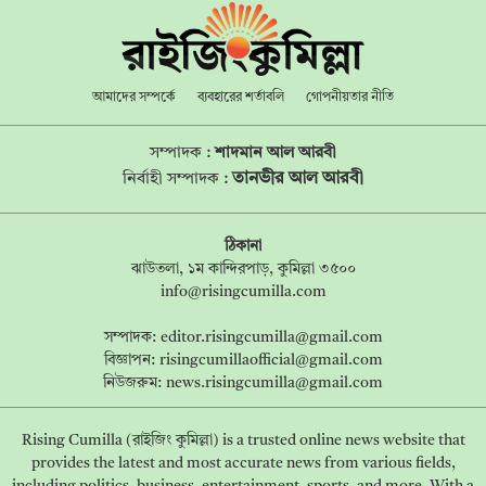
আমাদের সম্পর্কে
ব্যবহারের শর্তাবলি
গোপনীয়তার নীতি
সম্পাদক :
শাদমান আল আরবী
তানভীর আল আরবী
নির্বাহী সম্পাদক :
ঠিকানা
ঝাউতলা, ১ম কান্দিরপাড়, কুমিল্লা ৩৫০০
info@risingcumilla.com
সম্পাদক:
editor.risingcumilla@gmail.com
বিজ্ঞাপন:
risingcumillaofficial@gmail.com
নিউজরুম:
news.risingcumilla@gmail.com
Rising Cumilla (রাইজিং কুমিল্লা) is a trusted online news website that
provides the latest and most accurate news from various fields,
including politics, business, entertainment, sports, and more. With a