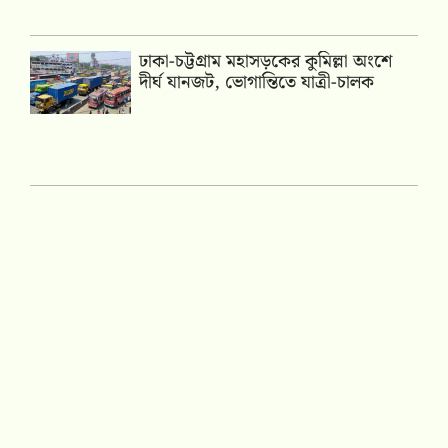
ঢাকা-চট্টগ্রাম মহাসড়কের কুমিল্লা অংশে
দীর্ঘ যানজট, ভোগান্তিতে যাত্রী-চালক