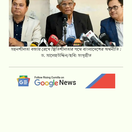
সহনশীলতা বজায় রেখে স্থিতিশীলতার পথে বাংলাদেশের অর্থনীতি :
ড. সালেহউদ্দিন/ছবি: সংগৃহীত