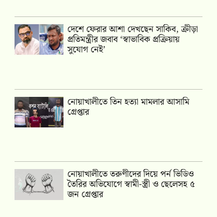
দেশে ফেরার আশা দেখছেন সাকিব, ক্রীড়া
প্রতিমন্ত্রীর জবাব ‘স্বাভাবিক প্রক্রিয়ায়
সুযোগ নেই’
নোয়াখালীতে তিন হত্যা মামলার আসামি
গ্রেপ্তার
নোয়াখালীতে তরুণীদের দিয়ে পর্ন ভিডিও
তৈরির অভিযোগে স্বামী-স্ত্রী ও ছেলেসহ ৫
জন গ্রেপ্তার