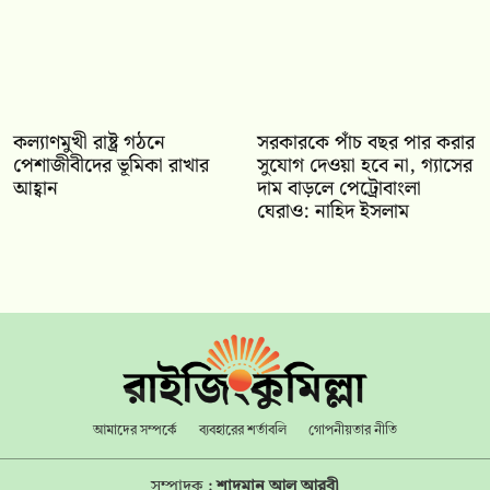
কল্যাণমুখী রাষ্ট্র গঠনে
সরকারকে পাঁচ বছর পার করার
পেশাজীবীদের ভূমিকা রাখার
সুযোগ দেওয়া হবে না, গ্যাসের
আহ্বান
দাম বাড়লে পেট্রোবাংলা
ঘেরাও: নাহিদ ইসলাম
আমাদের সম্পর্কে
ব্যবহারের শর্তাবলি
গোপনীয়তার নীতি
সম্পাদক :
শাদমান আল আরবী