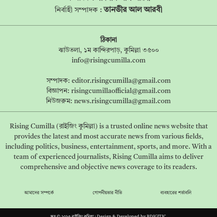
তানভীর আল আরবী
নির্বাহী সম্পাদক :
ঠিকানা
ঝাউতলা, ১ম কান্দিরপাড়, কুমিল্লা ৩৫০০
info@risingcumilla.com
সম্পাদক:
editor.risingcumilla@gmail.com
বিজ্ঞাপন:
risingcumillaofficial@gmail.com
নিউজরুম:
news.risingcumilla@gmail.com
Rising Cumilla (রাইজিং কুমিল্লা) is a trusted online news website that
provides the latest and most accurate news from various fields,
including politics, business, entertainment, sports, and more. With a
team of experienced journalists, Rising Cumilla aims to deliver
comprehensive and objective news coverage to its readers.
আমাদের সম্পর্কে
গোপনীয়তার নীতি
ব্যবহারের শর্তাবলি
স্বত্ব © ২০২৩ রাইজিং কুমিল্লা। Design & Developed by
BDIGITIC