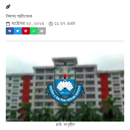
নিজস্ব প্রতিবেদক
অক্টোবর ২০, ২০২৫
১১:৫৭ এএম
ছবি: সংগৃহীত