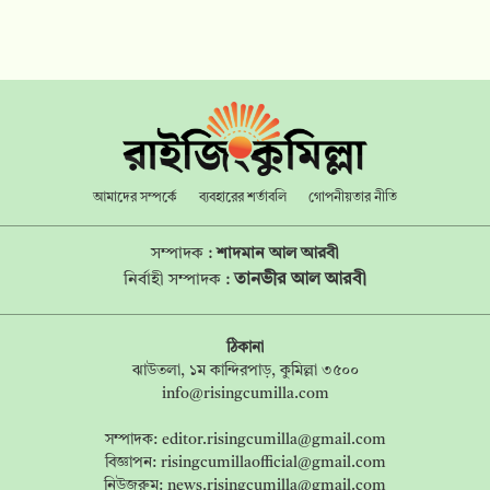
আমাদের সম্পর্কে
ব্যবহারের শর্তাবলি
গোপনীয়তার নীতি
সম্পাদক :
শাদমান আল আরবী
তানভীর আল আরবী
নির্বাহী সম্পাদক :
ঠিকানা
ঝাউতলা, ১ম কান্দিরপাড়, কুমিল্লা ৩৫০০
info@risingcumilla.com
সম্পাদক:
editor.risingcumilla@gmail.com
বিজ্ঞাপন:
risingcumillaofficial@gmail.com
নিউজরুম:
news.risingcumilla@gmail.com