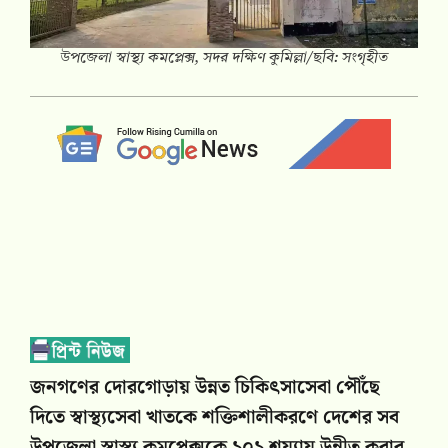
উপজেলা স্বাস্থ্য কমপ্লেক্স, সদর দক্ষিণ কুমিল্লা/ছবি: সংগৃহীত
জনগণের দোরগোড়ায় উন্নত চিকিৎসাসেবা পৌঁছে
দিতে স্বাস্থ্যসেবা খাতকে শক্তিশালীকরণে দেশের সব
উপজেলা স্বাস্থ্য কমপ্লেক্সকে ১০১ শয্যায় উন্নীত করার