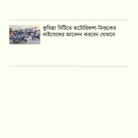
কুমিল্লা সিটিতে অটোরিকশা-মিশুকের
লাইসেন্সের আবেদন করবেন যেভাবে