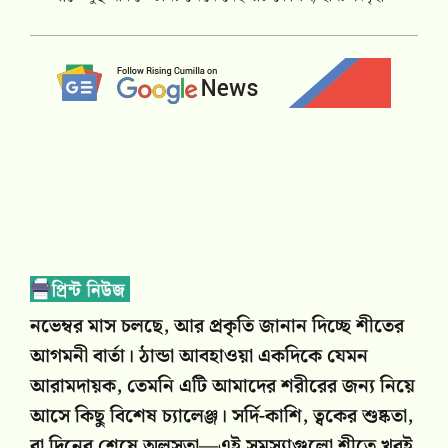
নভেম্বর মাস চলছে, আর প্রকৃতি জানান দিচ্ছে শীতের
আগমনী বার্তা। ঠান্ডা আবহাওয়া একদিকে যেমন
আরামদায়ক, তেমনি এটি আমাদের শরীরের জন্য নিয়ে
আসে কিছু বিশেষ চ্যালেঞ্জ। সর্দি-কাশি, ত্বকের শুষ্কতা,
বা দিনের শেষে অলসতা—এই সমস্যাগুলো শীতে খুবই