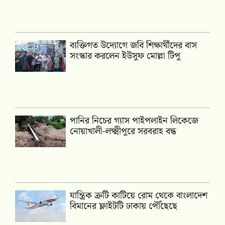
ব্যক্তিগত উদ্যোগে জবি শিক্ষার্থীদের বাস
সংস্কার করলেন ইউসুফ মোল্লা টিপু
পানির নিচের গ্যাস পাইপলাইন লিকেজে
নোয়াখালী-লক্ষ্মীপুরে সরবরাহ বন্ধ
যান্ত্রিক ত্রুটি কাটিয়ে রোম থেকে বাংলাদেশ
বিমানের ফ্লাইটটি ঢাকায় পৌঁছেছে