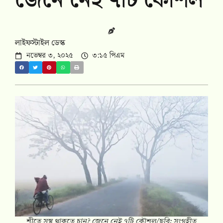
জেনে নেই ৭টি কৌশল
লাইফস্টাইল ডেস্ক
নভেম্বর ৩, ২০২৫
৩:১৫ পিএম
শীতে সুস্থ থাকতে চান? জেনে নেই ৭টি কৌশল/ছবি: সংগৃহীত