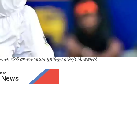
১০০তম টেস্ট খেলতে পারেন মুশফিকুর রহিম/ছবি: এএফপি