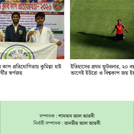
াব কাপ প্রতিযোগিতায় কুমিল্লা হাই
ইতিহাসের প্রথম ফুটবলার, ২০ বছ
র্থীর স্বর্ণজয়
আগেই ইউরো ও বিশ্বকাপ জয় ই
সম্পাদক :
শাদমান আল আরবী
নির্বাহী সম্পাদক :
তানভীর আল আরবী