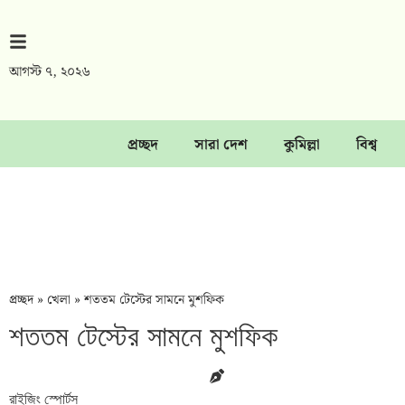
আগস্ট ৭, ২০২৬
প্রচ্ছদ
সারা দেশ
কুমিল্লা
বিশ্ব
প্রচ্ছদ
»
খেলা
»
শততম টেস্টের সামনে মুশফিক
শততম টেস্টের সামনে মুশফিক
রাইজিং স্পোর্টস