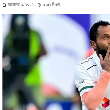
অক্টোবর ৫, ২০২৫
৩:৫২ পিএম