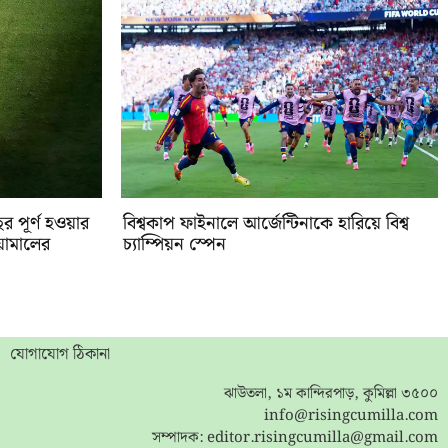
র পূর্ণ হওয়ার
বিশ্বকাপ ফাইনালে আর্জেন্টিনাকে হারিয়ে বিশ্ব
য়ামালের
চ্যাম্পিয়ন স্পেন
যোগাযোগ ঠিকানা
ঝাউতলা, ১ম কান্দিরপাড়, কুমিল্লা ৩৫০০
info@risingcumilla.com
সম্পাদক:
editor.risingcumilla@gmail.com