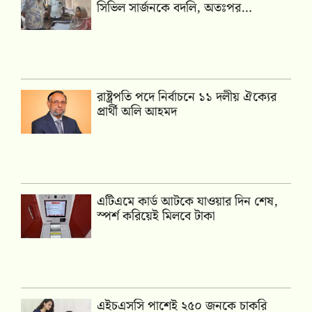
সিভিল সার্জনকে বদলি, অতঃপর…
রাষ্ট্রপতি পদে নির্বাচনে ১১ দলীয় ঐক্যের
প্রার্থী অলি আহমদ
এটিএমে কার্ড আটকে যাওয়ার দিন শেষ,
স্পর্শ করিয়েই মিলবে টাকা
এইচএসসি পাশেই ২৫০ জনকে চাকরি