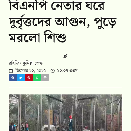
বিএনপি নেতার ঘরে
দুর্বৃত্তদের আগুন, পুড়ে
মরলো শিশু
রাইজিং কুমিল্লা ডেস্ক
ডিসেম্বর ২০, ২০২৫
১০:০৭ এএম