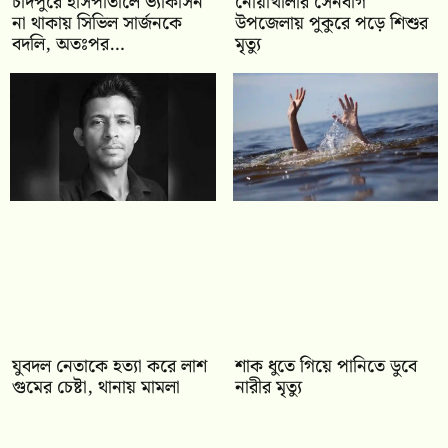
চাঁদপুরে হাসপাতালে ভ্যাকসিন
নোয়াখালীর সেনবাগ
না থাকায় সিভিল সার্জনকে
উপজেলায় পুকুরে পড়ে শিশুর
বদলি, অতঃপর…
মৃত্যু
যুবদল নেতাকে হত্যা করে লাশ
শাক ধুতে গিয়ে পানিতে ডুবে
গুমের চেষ্টা, থানায় মামলা
নারীর মৃত্যু