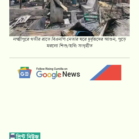
লক্ষ্মীপুরে গভীর রাতে বিএনপি নেতার ঘরে দুর্বৃত্তদের আগুন, পুড়ে
মরলো শিশু/ছবি: সংগৃহীত