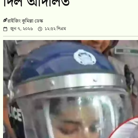
দিল আদালত
রাইজিং কুমিল্লা ডেস্ক
জুন ৭, ২০২৬
১২:৫২ পিএম