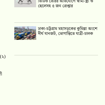
ভিডিও তৈরির অভিযোগে স্বামী-স্ত্রী ও
ছেলেসহ ৫ জন গ্রেপ্তার
ঢাকা-চট্টগ্রাম মহাসড়কের কুমিল্লা অংশে
দীর্ঘ যানজট, ভোগান্তিতে যাত্রী-চালক
৯(২)
গী