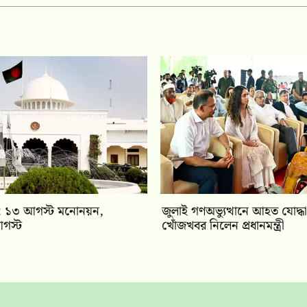
বাচন: ১৩ আগস্ট মনোনয়ন,
জুলাই গণঅভ্যুত্থানে আহত যোদ্ধা
গস্ট
খোঁজখবর নিলেন প্রধানমন্ত্রী