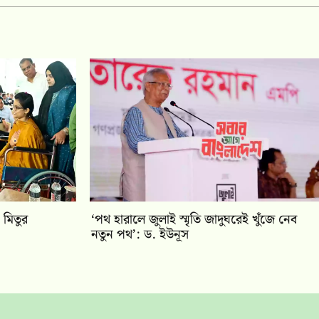
 মিতুর
‘পথ হারালে জুলাই স্মৃতি জাদুঘরেই খুঁজে নেব
নতুন পথ’: ড. ইউনূস