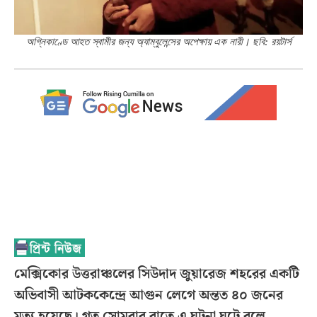
অগ্নিকাণ্ডে আহত স্বামীর জন্য অ্যাম্বুলেন্সের অপেক্ষায় এক নারী। ছবি: রয়টার্স
মেক্সিকোর উত্তরাঞ্চলের সিউদাদ জুয়ারেজ শহরের একটি
অভিবাসী আটককেন্দ্রে আগুন লেগে অন্তত ৪০ জনের
মৃত্যু হয়েছে। গত সোমবার রাতে এ ঘটনা ঘটে বলে