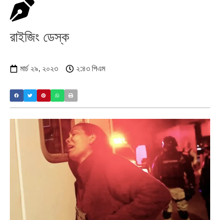
রাইজিং ডেস্ক
মার্চ ২৯, ২০২৩
২:৪৩ পিএম