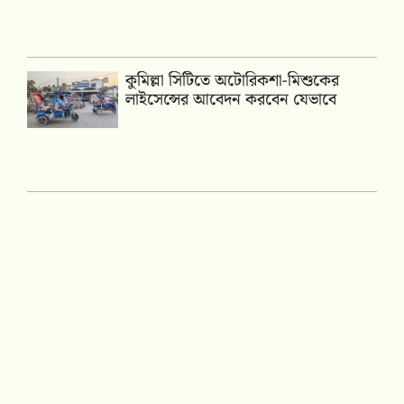
কুমিল্লা সিটিতে অটোরিকশা-মিশুকের
লাইসেন্সের আবেদন করবেন যেভাবে