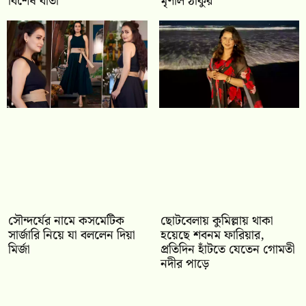
বিশেষ বার্তা
মৃণাল ঠাকুর
সৌন্দর্যের নামে কসমেটিক
ছোটবেলায় কুমিল্লায় থাকা
সার্জারি নিয়ে যা বললেন দিয়া
হয়েছে শবনম ফারিয়ার,
মির্জা
প্রতিদিন হাঁটতে যেতেন গোমতী
নদীর পাড়ে