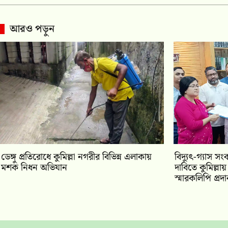
আরও পড়ুন
ডেঙ্গু প্রতিরোধে কুমিল্লা নগরীর বিভিন্ন এলাকায়
‎বিদ্যুৎ-গ্যাস সং
মশক নিধন অভিযান
দাবিতে কুমিল্ল
স্মারকলিপি প্রদ