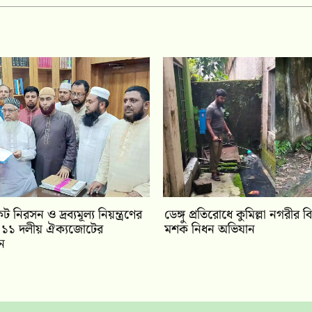
কট নিরসন ও দ্রব্যমূল্য নিয়ন্ত্রণের
ডেঙ্গু প্রতিরোধে কুমিল্লা নগরীর ব
ায় ১১ দলীয় ঐক‍্যজোটের
মশক নিধন অভিযান
ান