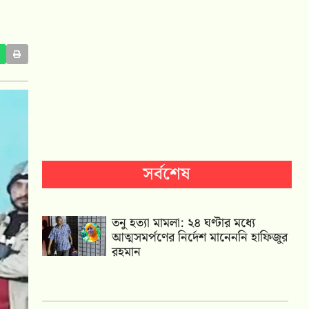
সর্বশেষ
তনু হত্যা মামলা: ২৪ ঘণ্টার মধ্যে
আত্মসমর্পণের নির্দেশ মানেননি হাফিজুর
রহমান